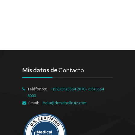
Mis datos de
Contacto
Teléfonos:
+(52) (55) 5564 2870 - (55) 5564
6000
Email:
hola@drmichellruiz.com