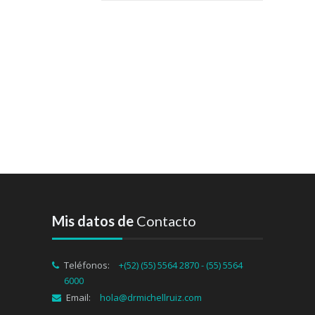
Mis datos de
Contacto
Teléfonos:
+(52) (55) 5564 2870 - (55) 5564
6000
Email:
hola@drmichellruiz.com