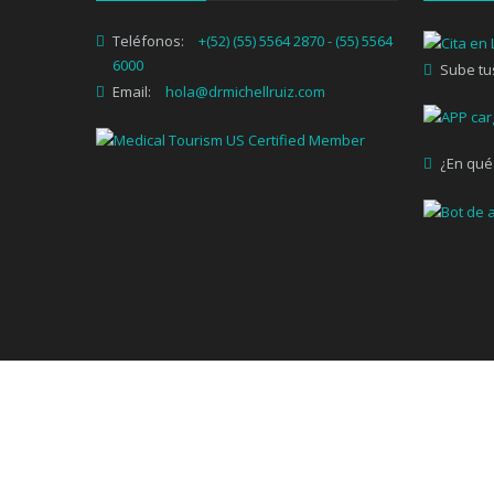
Teléfonos:
+(52) (55) 5564 2870 - (55) 5564
6000
Sube tu
Email:
hola@drmichellruiz.com
¿En qué