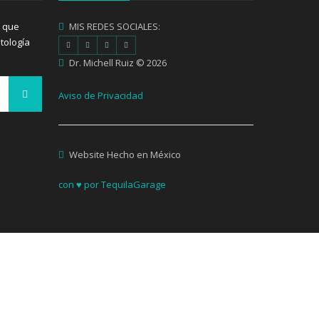
s que
MIS REDES SOCIALES:
tología
Dr. Michell Ruiz © 2026
Aviso de Privacidad
Website Hecho en México
con ♥ por TequilaGarage