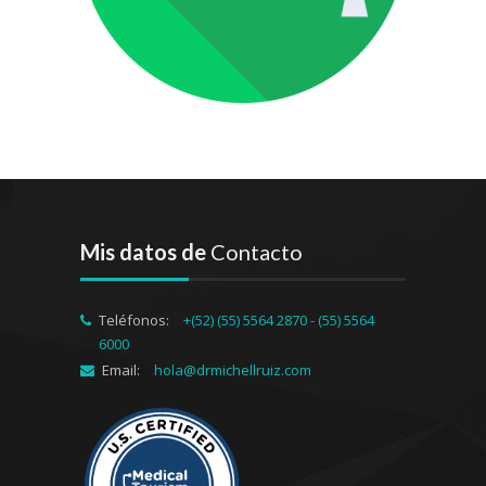
Mis datos de
Contacto
Teléfonos:
+(52) (55) 5564 2870 - (55) 5564
6000
Email:
hola@drmichellruiz.com