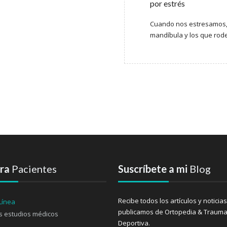
por estrés
Cuando nos estresamos,
mandíbula y los que rodea
ara
Pacientes
Suscríbete a mi
Blog
Recibe todos los artículos y noticia
publicamos de Ortopedia & Trauma
s estudios médicos
Deportiva.