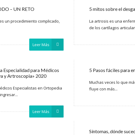
e CODO – UN RETO
5 mitos sobre el desg
 es un procedimiento complicado,
La artrosis es una enfe
de los cartílagos articula
Leer Más
a Especialidad para Médicos
5 Pasos fáciles para e
va y Artroscopia» 2020
Muchas veces lo que más
Médicos Especialistas en Ortopedia
fluye con más...
ingresar...
Leer Más
Síntomas, dónde suc