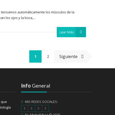
 tensamos automáticamente los músculos de la
n los ojos y la boca,...
Leer Más
Siguiente
1
2
Info
General
s que
MIS REDES SOCIALES:
tología
Dr. Michell Ruiz © 2026