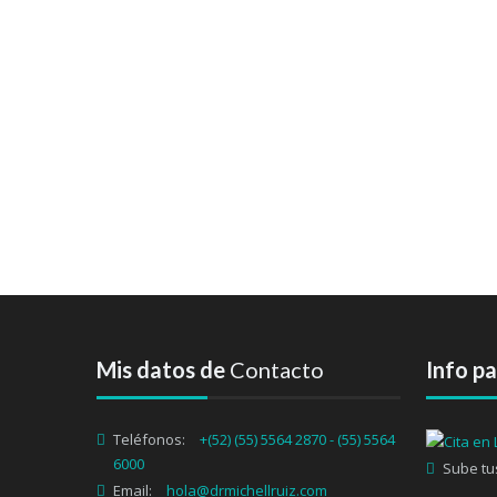
Mis datos de
Contacto
Info p
Teléfonos:
+(52) (55) 5564 2870 - (55) 5564
6000
Sube tu
Email:
hola@drmichellruiz.com